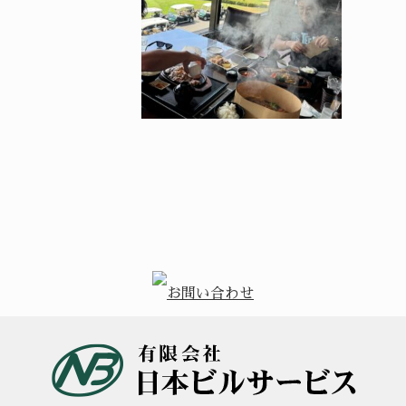
辛抱の年。
猛暑の日も終わり、、。
さんあけましておめ
皆さん。暑い日も終わ
うございます 皆さ
り だんだん寒くなって
は正月ボケは大丈夫
行く気候になりました
か？笑 中々連休明
朝晩はもう肌寒いです
の体が 仕事モ …
寒暖差に気をつ …