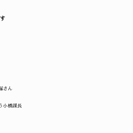
す
塚さん
う小橋課長