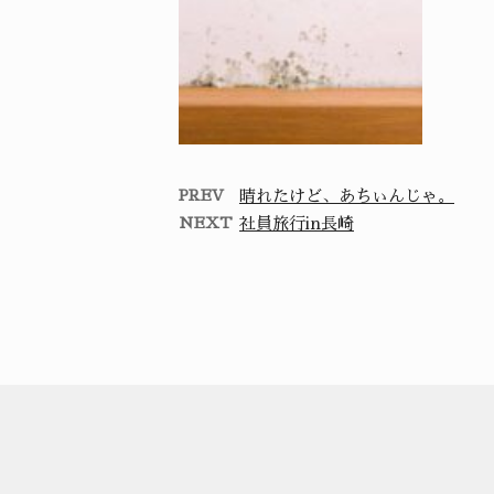
PREV
晴れたけど、あちぃんじゃ。
NEXT
社員旅行in長崎
湿気の影響
雨☔️が続き、気分が冴
皆
えない日が続いていま
でと
すが、皆さんいかがお
ん
過ごしでし …
です
け