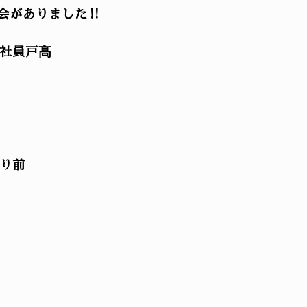
会がありました‼️
社員戸髙
り前