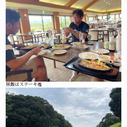
昼飯はステーキ襤